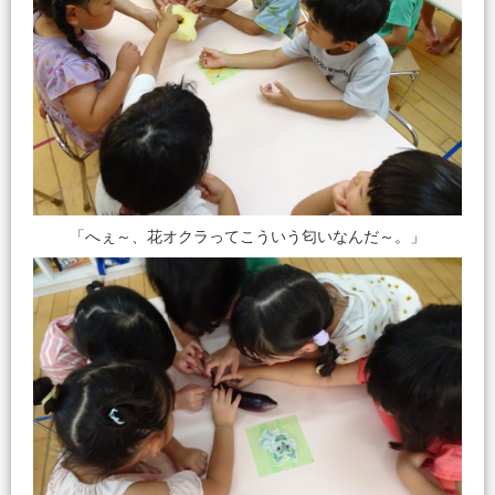
「へぇ～、花オクラってこういう匂いなんだ～。」