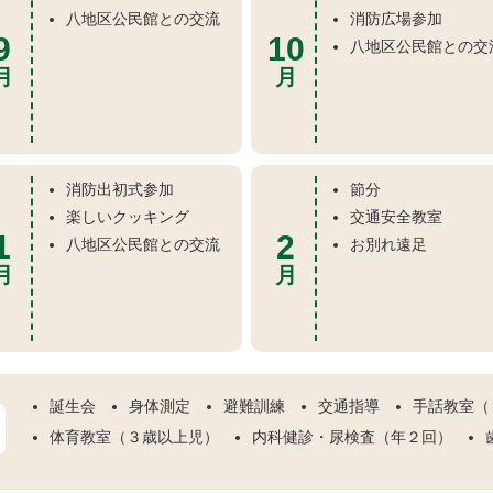
八地区公民館との交流
消防広場参加
9
10
八地区公民館との交
月
月
消防出初式参加
節分
楽しいクッキング
交通安全教室
1
2
八地区公民館との交流
お別れ遠足
月
月
誕生会
身体測定
避難訓練
交通指導
手話教室（
体育教室（３歳以上児）
内科健診・尿検査（年２回）