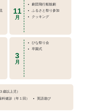
劇団飛行船観劇
11
流
ふるさと祭り参加
月
クッキング
ひな祭り会
卒園式
3
月
３歳以上児）
歯科健診（年１回）
英語遊び