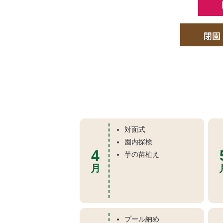
対面式
園内探検
4
芋の苗植え
月
プール納め