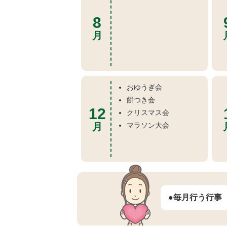
8
月
おゆうぎ会
餅つき会
12
クリスマス会
月
マラソン大会
●毎月行う行事