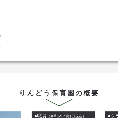
♪
☆
りんどう保育園の概要
●職員
●ク
（令和5年4月1日現在）