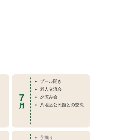
プール開き
老人交流会
7
夕涼み会
月
八地区公民館との交流
芋掘り