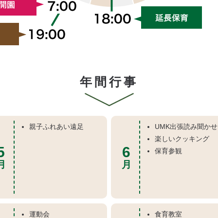
年間行事
親子ふれあい遠足
UMK出張読み聞かせ
楽しいクッキング
5
6
保育参観
月
月
運動会
食育教室