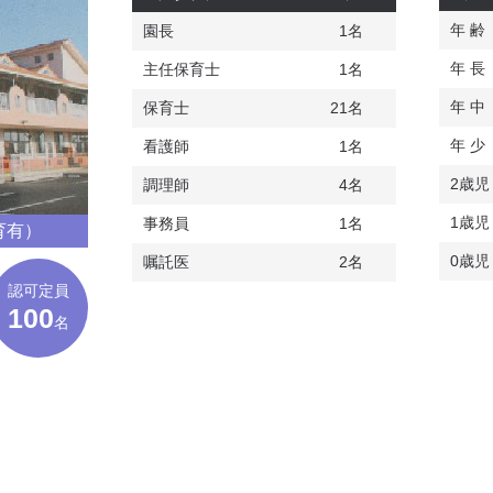
年 齢
園長
1名
年 長
主任保育士
1名
年 中
保育士
21名
年 少
看護師
1名
2歳児
調理師
4名
1歳児
事務員
1名
育有）
0歳児
嘱託医
2名
認可定員
100
名